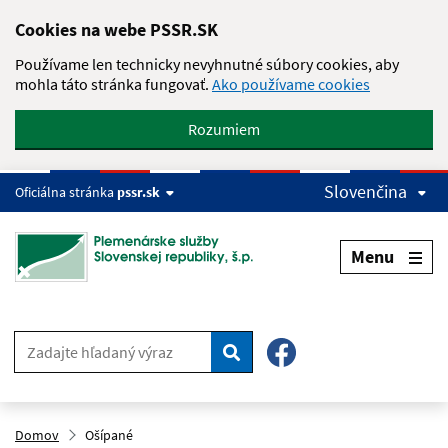
Skip to main content
Cookies na webe PSSR.SK
Používame len technicky nevyhnutné súbory cookies, aby
mohla táto stránka fungovať.
Ako používame cookies
Rozumiem
Slovenčina
Oficiálna stránka
pssr.sk
Menu
Hľadať
Domov
Ošípané