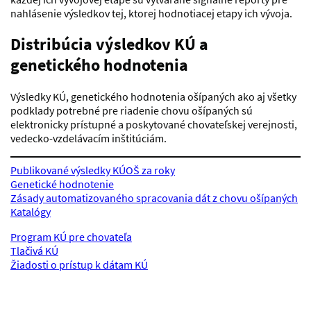
nahlásenie výsledkov tej, ktorej hodnotiacej etapy ich vývoja.
Distribúcia výsledkov KÚ a
genetického hodnotenia
Výsledky KÚ, genetického hodnotenia ošípaných ako aj všetky
podklady potrebné pre riadenie chovu ošípaných sú
elektronicky prístupné a poskytované chovateľskej verejnosti,
vedecko-vzdelávacím inštitúciám.
Publikované výsledky KÚOŠ za roky
Genetické hodnotenie
Zásady automatizovaného spracovania dát z chovu ošípaných
Katalógy
Program KÚ pre chovateľa
Tlačivá KÚ
Žiadosti o prístup k dátam KÚ