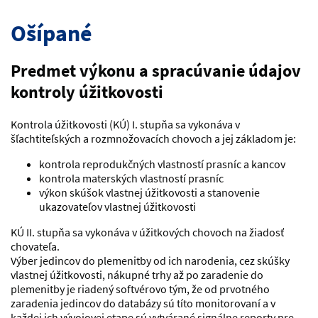
Ošípané
Predmet výkonu a spracúvanie údajov
kontroly úžitkovosti
Kontrola úžitkovosti (KÚ) I. stupňa sa vykonáva v
šľachtiteľských a rozmnožovacích chovoch a jej základom je:
kontrola reprodukčných vlastností prasníc a kancov
kontrola materských vlastností prasníc
výkon skúšok vlastnej úžitkovosti a stanovenie
ukazovateľov vlastnej úžitkovosti
KÚ II. stupňa sa vykonáva v úžitkových chovoch na žiadosť
chovateľa.
Výber jedincov do plemenitby od ich narodenia, cez skúšky
vlastnej úžitkovosti, nákupné trhy až po zaradenie do
plemenitby je riadený softvérovo tým, že od prvotného
zaradenia jedincov do databázy sú títo monitorovaní a v
každej ich vývojovej etape sú vytvárané signálne reporty pre