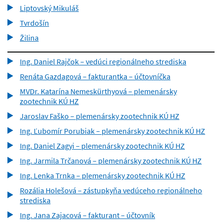
Liptovský Mikuláš
Tvrdošín
Žilina
Ing. Daniel Rajčok – vedúci regionálneho strediska
Renáta Gazdagová – fakturantka – účtovníčka
MVDr. Katarína Nemeskürthyová – plemenársky
zootechnik KÚ HZ
Jaroslav Faško – plemenársky zootechnik KÚ HZ
Ing. Ľubomír Porubiak – plemenársky zootechnik KÚ HZ
Ing. Daniel Zagyi – plemenársky zootechnik KÚ HZ
Ing. Jarmila Trčanová – plemenársky zootechnik KÚ HZ
Ing. Lenka Trnka – plemenársky zootechnik KÚ HZ
Rozália Holešová – zástupkyňa vedúceho regionálneho
strediska
Ing. Jana Zajacová – fakturant – účtovník