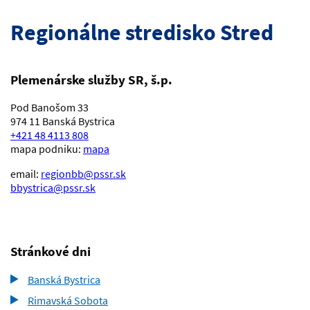
Regionálne stredisko Stred
Plemenárske služby SR, š.p.
Pod Banošom 33
974 11 Banská Bystrica
+421 48 4113 808
mapa podniku:
mapa
email:
regionbb@pssr.sk
bbystrica@pssr.sk
Stránkové dni
Banská Bystrica
Rimavská Sobota