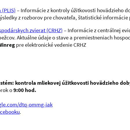
 (PLIS)
– Informácie z kontroly úžitkovosti hovädzieho do
výsledky z rozborov pre chovateľa, štatistické informáci
ospodárskych zvierat (CRHZ)
– Informácie z centrálnej ev
 bežcov. Aktuálne údaje o stave a premiestneniach hospo
Winreg
pre elektronické vedenie CRHZ
stém: kontrola mliekovej úžitkovosti hovädzieho dob
orok o
9:00 hod.
ogle.com/dtq-ommg-iak
acebooku
.