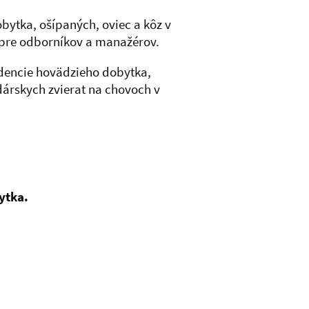
bytka, ošípaných, oviec a kôz v
e pre odborníkov a manažérov.
idencie hovädzieho dobytka,
dárskych zvierat na chovoch v
ytka.