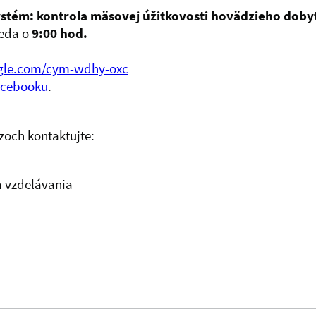
stém: kontrola mäsovej úžitkovosti hovädzieho doby
reda o
9:00 hod.
ogle.com/cym-wdhy-oxc
acebooku
.
zoch kontaktujte:
a vzdelávania