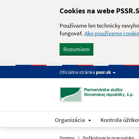
Skip to main content
Cookies na webe PSSR.
Používame len technicky nevyhn
fungovať.
Ako používame cooki
Rozumiem
Oficiálna stránka
pssr.sk
Organizácia
Kontrola úžitko
Domov
Doškolovacie pracovisko