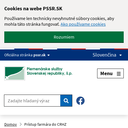
Skip to main content
Cookies na webe PSSR.SK
Používame len technicky nevyhnutné súbory cookies, aby
mohla táto stránka fungovať.
Ako používame cookies
Rozumiem
Slovenčina
Oficiálna stránka
pssr.sk
Menu
Hľadať
Domov
Prístup farmára do CRHZ