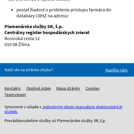
poslať žiadosť o pridelenie prístupu farmára do
databázy CRHZ na adresu:
Plemenárske služby SR, š.p.
Centrálny register hospodárskych zvierat
Rosinská cesta 12
010 08 Žilina
Našli ste na stránke chybu?
Napíšte nám
Kontakty
Osobné údaje
Mapa stránky
Cookies
Teamviewer
Vytvorené v súlade s
Jednotným dizajn manuálom elektronických
služieb.
Prevádzkovateľom služby sú Plemenárske služby SR, š.p.