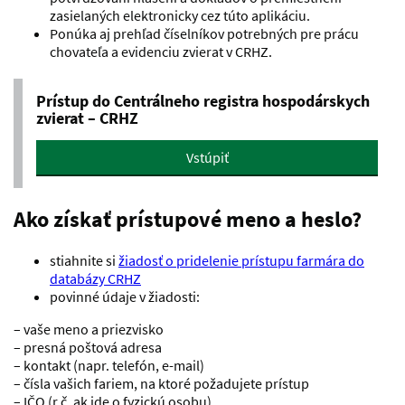
zasielaných elektronicky cez túto aplikáciu.
Ponúka aj prehľad číselníkov potrebných pre prácu
chovateľa a evidenciu zvierat v CRHZ.
Prístup do Centrálneho registra hospodárskych
zvierat – CRHZ
Vstúpiť
Ako získať prístupové meno a heslo?
stiahnite si
žiadosť o pridelenie prístupu farmára do
databázy CRHZ
povinné údaje v žiadosti:
– vaše meno a priezvisko
– presná poštová adresa
– kontakt (napr. telefón, e-mail)
– čísla vašich fariem, na ktoré požadujete prístup
– IČO (r.č. ak ide o fyzickú osobu)