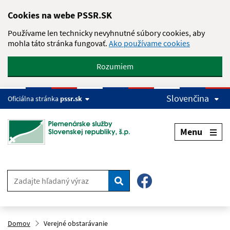
Skip to main content
Cookies na webe PSSR.SK
Používame len technicky nevyhnutné súbory cookies, aby
mohla táto stránka fungovať.
Ako používame cookies
Rozumiem
Slovenčina
Oficiálna stránka
pssr.sk
Menu
Hľadať
Domov
Verejné obstarávanie