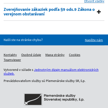
Otvoriť všetky
se
Zverejňovanie zákaziek podľa §9 ods.9 Zákona o
verejnom obstarávaní
Našli ste na stránke chybu?
Napíšte nám
Kontakty
Osobné údaje
Mapa stránky
Cookies
Teamviewer
Vytvorené v súlade s
Jednotným dizajn manuálom elektronických
služieb.
Prevádzkovateľom služby sú Plemenárske služby SR, š.p.