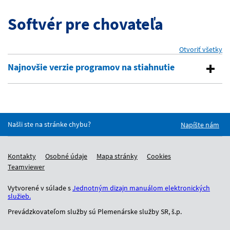
Softvér pre chovateľa
Otvoriť všetky
se
Najnovšie verzie programov na stiahnutie
Našli ste na stránke chybu?
Napíšte nám
Kontakty
Osobné údaje
Mapa stránky
Cookies
Teamviewer
Vytvorené v súlade s
Jednotným dizajn manuálom elektronických
služieb.
Prevádzkovateľom služby sú Plemenárske služby SR, š.p.