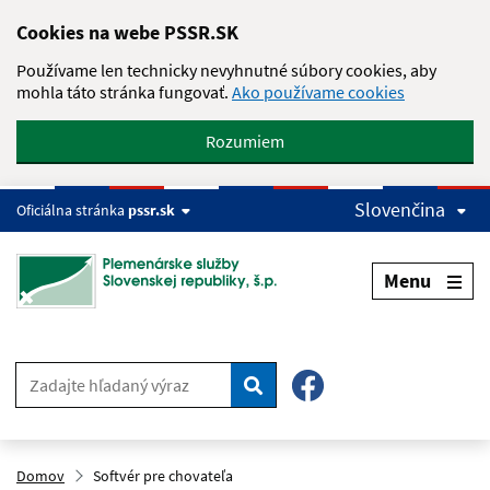
Skip to main content
Cookies na webe PSSR.SK
Používame len technicky nevyhnutné súbory cookies, aby
mohla táto stránka fungovať.
Ako používame cookies
Rozumiem
Slovenčina
Oficiálna stránka
pssr.sk
Menu
Hľadať
Domov
Softvér pre chovateľa